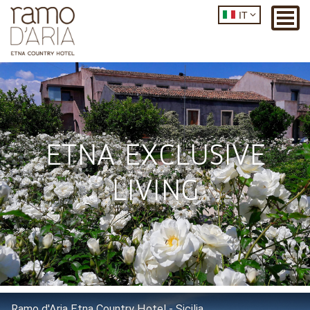
IT
ETNA EXCLUSIVE
LIVING
Ramo d'Aria Etna Country Hotel - Sicilia